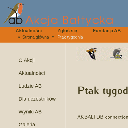
Aktualności
Zgłoś się
Fundacja AB
»
Strona główna
»
Ptak tygodnia
O Akcji
Aktualności
Ptak tygod
Ludzie AB
Dla uczestników
Wyniki AB
AKBALTDB connection 
Galeria