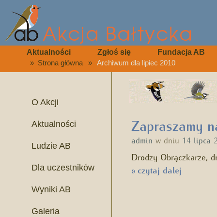
Aktualności
Zgłoś się
Fundacja AB
»
Strona główna
»
Archiwum dla lipiec 2010
O Akcji
Zapraszamy na
Aktualności
admin
w dniu
14 lipca 
Ludzie AB
Drodzy Obrączkarze, d
Dla uczestników
czytaj dalej
»
Wyniki AB
Galeria