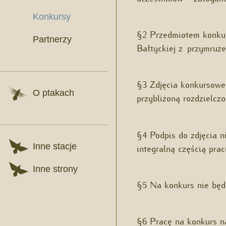
Konkursy
§2 Przedmiotem konkurs
Partnerzy
Bałtyckiej z przymruż
§3 Zdjęcia konkursowe p
O ptakach
przybliżoną rozdzielcz
§4 Podpis do zdjęcia n
Inne stacje
integralną częścią pra
Inne strony
§5 Na konkurs nie będ
§6 Pracę na konkurs n