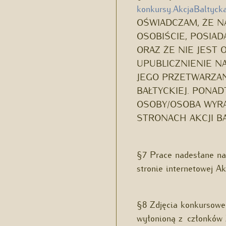
konkursy.AkcjaBaltyc
OŚWIADCZAM, ŻE N
OSOBIŚCIE, POSIA
ORAZ ŻE NIE JEST
UPUBLICZNIENIE N
JEGO PRZETWARZAN
BAŁTYCKIEJ. PONA
OSOBY/OSOBA WYRA
STRONACH AKCJI BA
§7 Prace nadesłane na
stronie internetowej A
§8 Zdjęcia konkursowe
wyłonioną z członków