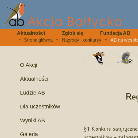
Aktualności
Zgłoś się
Fundacja AB
»
Strona główna
»
Nagrody i konkursy
»
AB na wesoło
O Akcji
Aktualności
Ludzie AB
Reg
Dla uczestników
Wyniki AB
§1 Konkurs satyryczno-
Galeria
uczestników – załogant