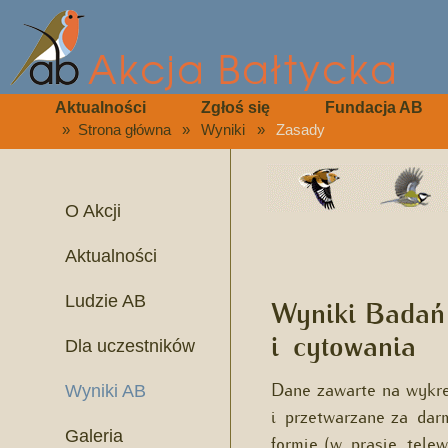
Aktualności
Zgłoś się
Fundacja AB
»
Strona główna
»
Wyniki
»
Zasady
O Akcji
Aktualności
Ludzie AB
Wyniki Badań 
i cytowania
Dla uczestników
Dane zawarte na wykr
Wyniki AB
i przetwarzane za dar
Galeria
formie (w prasie, tel