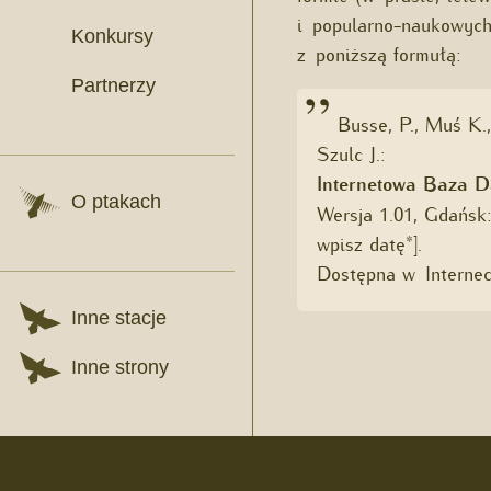
i popularno-naukowych 
Konkursy
z poniższą formułą:
Partnerzy
Busse, P., Muś K.
Szulc J.:
Internetowa Baza D
O ptakach
Wersja 1.01, Gdańsk:
wpisz datę*].
Dostępna w Interneci
Inne stacje
Inne strony