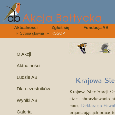
Aktualności
Zgłoś się
Fundacja AB
»
Strona główna
»
KSSOP
O Akcji
Aktualności
Ludzie AB
Krajowa Si
Dla uczestników
Krajowa Sieć Stacji O
stacji obrączkowania p
Wyniki AB
mocy
Deklaracja Pow
organizujących pracę 
Galeria