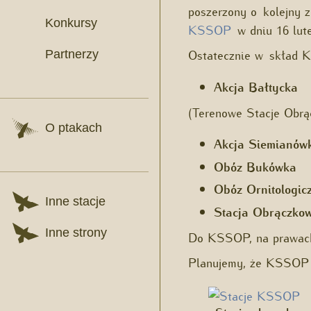
poszerzony o kolejny 
Konkursy
KSSOP
w dniu 16 lut
Ostatecznie w skład K
Partnerzy
Akcja Bałtycka
(Terenowe Stacje Obr
O ptakach
Akcja Siemianów
Obóz Bukówka
Obóz Ornitologic
Inne stacje
Stacja Obrączko
Inne strony
Do KSSOP, na prawach 
Planujemy, że KSSOP z