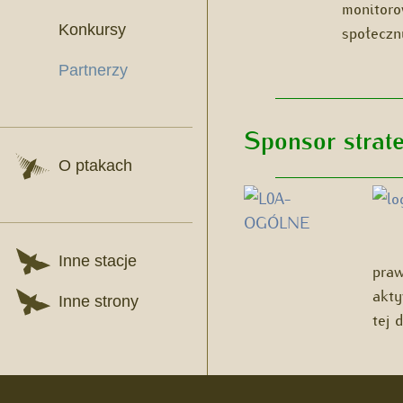
monitoro
Konkursy
społecz
Partnerzy
_______________________
Sponsor strat
O ptakach
_______________________
Inne stacje
praw
akty
Inne strony
tej 