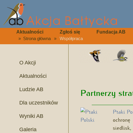
Aktualności
Zgłoś się
Fundacja AB
»
Strona główna
»
Współpraca
O Akcji
Aktualności
Ludzie AB
Partnerzy stra
Dla uczestników
_______________________
Ptaki Po
Wyniki AB
ochronę 
siedlisk
Galeria