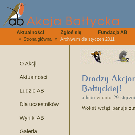
Aktualności
Zgłoś się
Fundacja AB
»
Strona główna
»
Archiwum dla styczeń 2011
O Akcji
Drodzy Akcjona
Aktualności
Bałtyckiej!
Ludzie AB
admin
w dniu
29 styczn
Dla uczestników
Wokół wciąż panuje z
Wyniki AB
Galeria