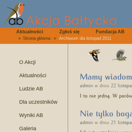
Aktualności
Zgłoś się
Fundacja AB
»
Strona główna
»
Archiwum dla listopad 2011
O Akcji
Mamy wiadom
Aktualności
admin
w dniu
22 listop
Ludzie AB
I to nie jedną. W poró
Dla uczestników
Nie tylko boga
Wyniki AB
admin
w dniu
21 listop
Galeria
Jak już wcześniej wsp