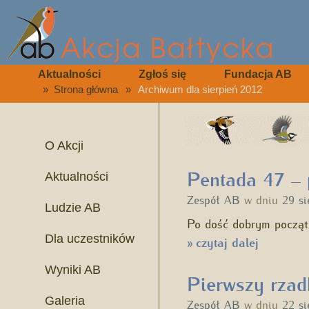
Aktualności
Zgłoś się
Fundacja AB
»
Strona główna
»
Archiwum dla sierpień 2012
O Akcji
Pentada 47 – 
Aktualności
Zespół AB
w dniu
29 si
Ludzie AB
Po dość dobrym początk
Dla uczestników
czytaj dalej
»
Wyniki AB
Pierwszy rzadk
Galeria
Zespół AB
w dniu
22 si