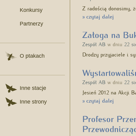
Z radością donosimy, 
Konkursy
czytaj dalej
»
Partnerzy
Załoga na Buk
Zespół AB
w dniu
22 si
Drodzy przyjaciele i s
O ptakach
Wystartowaliś
Zespół AB
w dniu
22 si
Inne stacje
Jesień 2012 na Akcji B
czytaj dalej
»
Inne strony
Profesor Prz
Przewodniczą