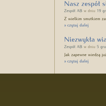
Nasz zespół s
Zespół AB
w dniu
19 g
Z wielkim smutkiem z
czytaj dalej
»
Niezwykła wi
Zespół AB
w dniu
5 gr
Jak zapewne wiedzą ju
czytaj dalej
»