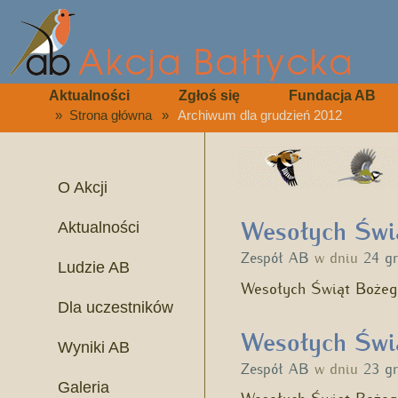
Aktualności
Zgłoś się
Fundacja AB
»
Strona główna
»
Archiwum dla grudzień 2012
O Akcji
Wesołych Świ
Aktualności
Zespół AB
w dniu
24 g
Ludzie AB
Wesołych Świąt Bożeg
Dla uczestników
Wesołych Świ
Wyniki AB
Zespół AB
w dniu
23 g
Galeria
Wesołych Świąt Boże