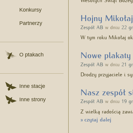
Konkursy
Hojny Mikołaj
Partnerzy
Zespół AB
w dniu
22 g
W tym roku Mikołaj oka
Nowe plakaty 
O ptakach
Zespół AB
w dniu
21 g
Drodzy przyjaciele i 
Inne stacje
Nasz zespół s
Inne strony
Zespół AB
w dniu
19 g
Z wielką radością zaw
czytaj dalej
»