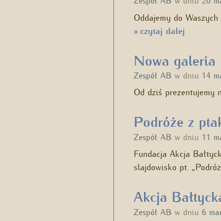
Zespół AB
w dniu
20 m
Oddajemy do Waszych rą
czytaj dalej
»
Nowa galeria
Zespół AB
w dniu
14 m
Od dziś prezentujemy n
Podróże z pta
Zespół AB
w dniu
11 m
Fundacja Akcja Bałtyc
slajdowisko pt. „Podró
Akcja Bałtyc
Zespół AB
w dniu
6 ma