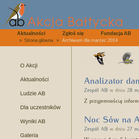
Aktualności
Zgłoś się
Fundacja AB
»
Strona główna
»
Archiwum dla marzec 2014
O Akcji
Analizator dan
Aktualności
Zespół AB
w dniu
28 m
Ludzie AB
Z przyjemnością infor
Dla uczestników
Noc Sów na Ak
Wyniki AB
Zespół AB
w dniu
27 m
Galeria
W nocy z 4 na 5 kwiet