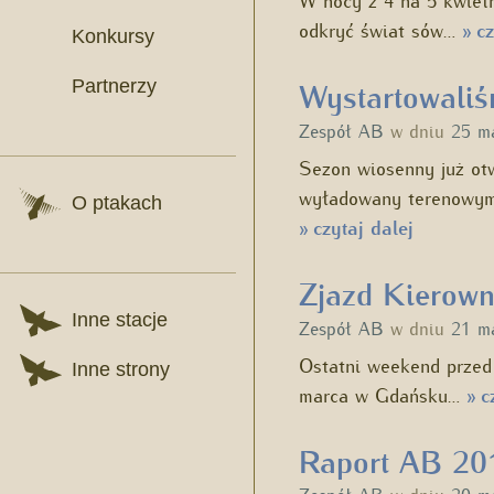
odkryć świat sów…
cz
»
Konkursy
Partnerzy
Wystartowaliś
Zespół AB
w dniu
25 m
Sezon wiosenny już ot
wyładowany terenowym
O ptakach
czytaj dalej
»
Zjazd Kierow
Inne stacje
Zespół AB
w dniu
21 m
Ostatni weekend przed
Inne strony
marca w Gdańsku…
cz
»
Raport AB 201