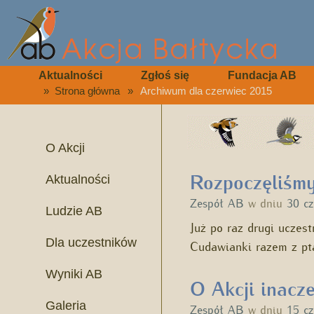
Aktualności
Zgłoś się
Fundacja AB
»
Strona główna
»
Archiwum dla czerwiec 2015
O Akcji
Rozpoczęliśmy
Aktualności
Zespół AB
w dniu
30 c
Ludzie AB
Już po raz drugi uczes
Dla uczestników
Cudawianki razem z p
Wyniki AB
O Akcji inacze
Galeria
Zespół AB
w dniu
15 c