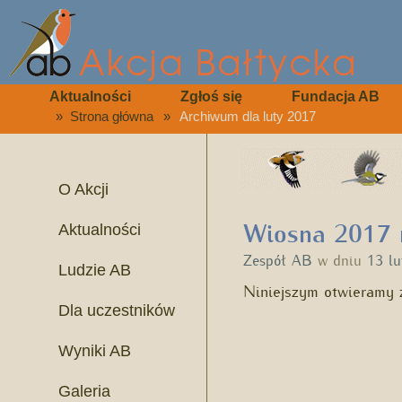
Aktualności
Zgłoś się
Fundacja AB
»
Strona główna
»
Archiwum dla luty 2017
O Akcji
Wiosna 2017 n
Aktualności
Zespół AB
w dniu
13 l
Ludzie AB
Niniejszym otwieramy 
Dla uczestników
Wyniki AB
Galeria