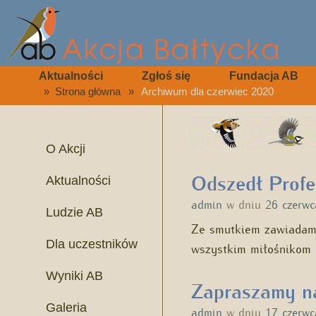
Aktualności
Zgłoś się
Fundacja AB
»
Strona główna
»
Archiwum dla czerwiec 2020
O Akcji
Odszedł Profe
Aktualności
admin
w dniu
26 czerw
Ludzie AB
Ze smutkiem zawiadam
Dla uczestników
wszystkim miłośnikom
Wyniki AB
Zapraszamy na
Galeria
admin
w dniu
17 czerw