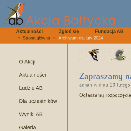
Aktualności
Zgłoś się
Fundacja AB
»
Strona główna
»
Archiwum dla luty 2024
O Akcji
Zapraszamy na
Aktualności
admin
w dniu
20 lutego
Ludzie AB
Ogłaszamy rozpoczęcie
Dla uczestników
Wyniki AB
Galeria