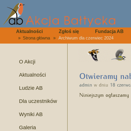
Aktualności
Zgłoś się
Fundacja AB
»
Strona główna
»
Archiwum dla czerwiec 2024
O Akcji
Otwieramy nab
Aktualności
admin
w dniu
18 czerw
Ludzie AB
Niniejszym ogłaszamy r
Dla uczestników
Wyniki AB
Galeria