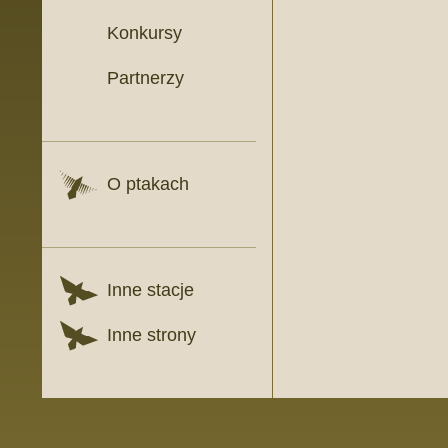
Konkursy
Partnerzy
O ptakach
Inne stacje
Inne strony