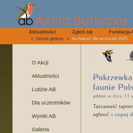
Aktualności
Zgłoś się
Fundacja 
»
Strona główna
»
Archiwum dla wrzesień 2025
O Akcji
Pokrzewka
Aktualności
faunie Pols
Ludzie AB
admin
w dniu
11 
Dla uczestników
Tożsamość tajemni
ogłosić
czytaj d
»
Wyniki AB
Galeria