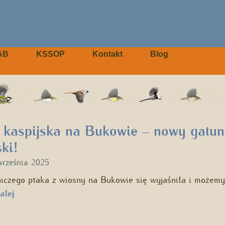
AB
KSSOP
Kontakt
Blog
 kaspijska na Bukowie – nowy gatu
ki!
września 2025
czego ptaka z wiosny na Bukowie się wyjaśniła i możemy j
alej