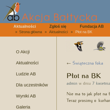
Aktualności
Zgłoś się
Fundacja AB
»
Strona główna
»
Aktualności
»
Płot na BK
O Akcji
←
Świąteczna foka
Aktualności
Płot na BK
Ludzie AB
admin
w dniu
7 kwietni
Dla uczestników
Nie ma to jak płot na 
Wyniki AB
Teraz prosimy o kurhan
Galeria