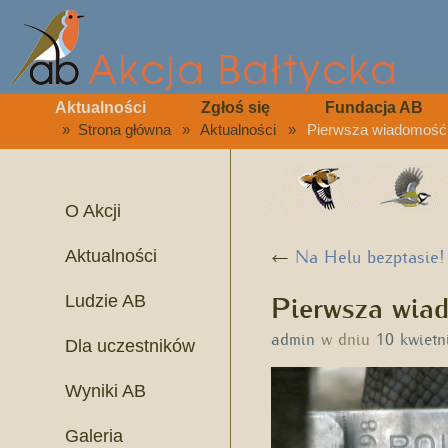
Aktualności
Zgłoś się
Fundacja AB
»
Strona główna
»
Aktualności
»
Pierwsza wiadomość 
O Akcji
←
Na Helu bezptasie!
Aktualności
Pierwsza wia
Ludzie AB
admin
w dniu
10 kwietn
Dla uczestników
Wyniki AB
Galeria