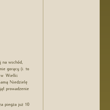
j na wschód,
ie gorący (i to
 w Wielki
samą Niedzielę
jął prowadzenie
a piegża już 10