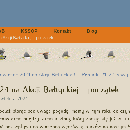
AB
KSSOP
Kontakt
Blog
Akcji Bałtyckiej – początek
 wiosnę 2024 na Akcji Bałtyckiej!
Pentady 21-22: sowy 
4 na Akcji Bałtyckiej – początek
kwietnia 2024
|
ciaż biorąc pod uwagę pogodę, mamy w tym roku do czyni
coasterem między latem a zimą, który zaczął się już w lu
tać bez wpływu na wiosenną wędrówkę ptaków na naszym 