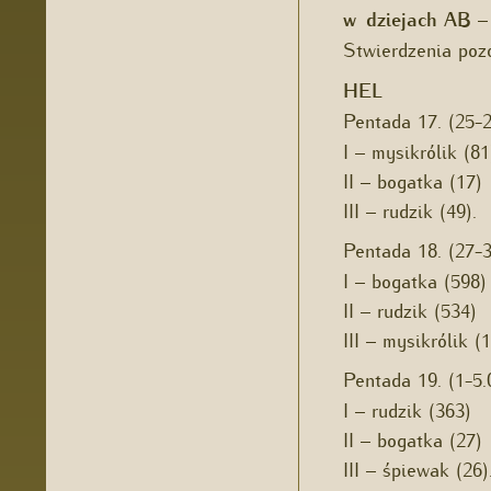
w dziejach AB
– 
Stwierdzenia poz
HEL
Pentada 17. (25-
I – mysikrólik (81
II – bogatka (17)
III – rudzik (49).
Pentada 18. (27-
I – bogatka (598)
II – rudzik (534)
III – mysikrólik (1
Pentada 19. (1-5
I – rudzik (363)
II – bogatka (27)
III – śpiewak (26)