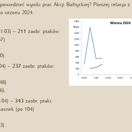
owiedzieć wyniki prac Akcji Bałtyckiej? Poniżej relacja z
o sezonu 2024.
31.03) –
211
zaobr. ptaków:
57)
0).
.04) –
237
zaobr. ptaków:
48)
6).
0.04) –
343
zaobr. ptaki:
wiosnek (po 104)
3).