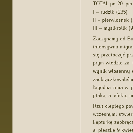
TOTAL po 20. pen
I – rudzik (235)
II – pierwiosnek 
III – mysikrólik (9
Zaczynamy od Buk
intensywna migra
się przetoczyć pr
prym wiedzie za
wynik wiosenny w
zaobrączkowaliśm
łagodna zima w p
ptaka, a efekty 
Rzut ciepłego po
wczesnymi stwier
kapturkę zaobrącz
a pleszkę 9 kwie