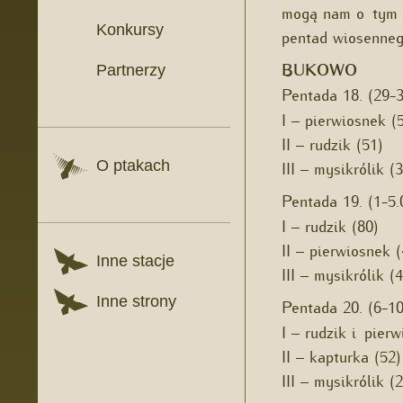
mogą nam o tym p
Konkursy
pentad wiosenneg
BUKOWO
Partnerzy
Pentada 18. (29-
I – pierwiosnek (
II – rudzik (51)
III – mysikrólik (3
O ptakach
Pentada 19. (1-5
I – rudzik (80)
II – pierwiosnek (
Inne stacje
III – mysikrólik (4
Inne strony
Pentada 20. (6-1
I – rudzik i pier
II – kapturka (52)
III – mysikrólik (2