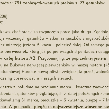
tadzie:
791 zaobrączkowanych ptaków z 27 gatunków
:
(209)
9).
owa, choć stacja ta rozpoczęła prace jako druga. Zgodnie
cja wczesnych gatunków – sikor, raniuszków i mysikrólików
zez mierzeję jeziora Bukowo i polecieć dalej. Od samego 
 to
pierwiosnek
, który już po pierwszych 3 pentadach osią
 całej historii AB
. Przypomnijmy, że poprzedniej jesieni 
y na Bukowie najwięcej pierwiosnków w naszej historii (4
ołudniowej Europie niewątpliwie zwiększyła przeżywalnoś
możemy obserwować a naszych sieciach.
wietrza z południa na przełomie marca i kwietnia zaowoc
dzeniami gatunków przylatujących z dalej położonych zimo
kowaliśmy 31 marca, piecuszka – 5 kwietnia, piegżę – 7 k
tnia. W przypadku
piegży to najwcześniejsze wiosenne st