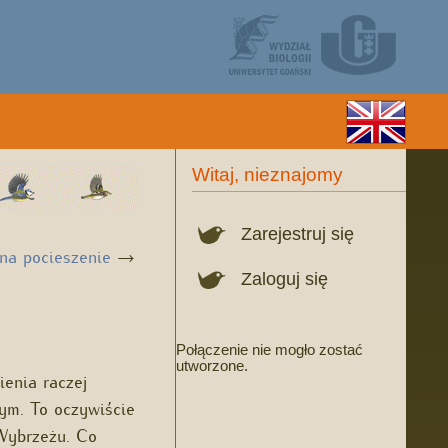
Witaj, nieznajomy
Zarejestruj się
na pocieszenie
→
Zaloguj się
Połączenie nie mogło zostać
utworzone.
enia raczej
tym. To oczywiście
Wybrzeżu. Co