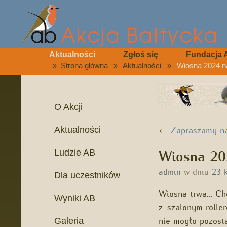
Aktualności
Zgłoś się
Fundacja 
»
Strona główna
»
Aktualności
»
Wiosna 2024 na 
O Akcji
←
Zapraszamy na
Aktualności
Wiosna 202
Ludzie AB
admin
w dniu
23 
Dla uczestników
Wiosna trwa… Cho
Wyniki AB
z szalonym roller
nie mogło pozos
Galeria