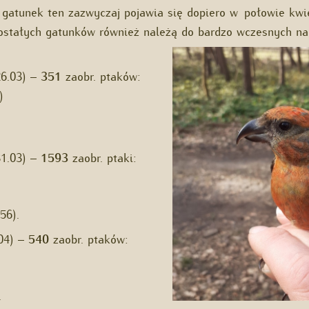
gatunek ten zazwyczaj pojawia się dopiero w połowie kwie
ostałych gatunków również należą do bardzo wczesnych na 
26.03) –
351
zaobr. ptaków:
)
31.03) –
1593
zaobr. ptaki:
56).
.04) –
540
zaobr. ptaków:
.