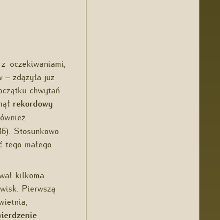
 z oczekiwaniami,
 – zdążyła już
początku chwytań
gnął
rekordowy
również
86). Stosunkowo
ć tego małego
ował kilkoma
wisk. Pierwszą
wietnia,
wierdzenie