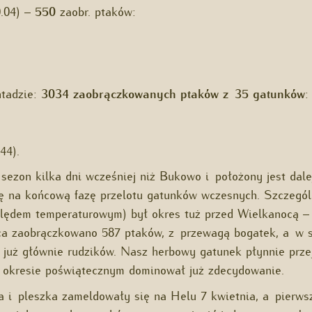
0.04) –
550
zaobr. ptaków:
.
tadzie:
3034 zaobrączkowanych ptaków z 35 gatunków
:
)
44).
 sezon kilka dni wcześniej niż Bukowo i położony jest dale
ię na końcową fazę przelotu gatunków wczesnych. Szczególn
ględem temperaturowym) był okres tuż przed Wielkanocą –
a zaobrączkowano 587 ptaków, z przewagą bogatek, a w 
 już głównie rudzików. Nasz herbowy gatunek płynnie prze
 okresie poświątecznym dominował już zdecydowanie.
a i pleszka zameldowały się na Helu 7 kwietnia, a pierwsz