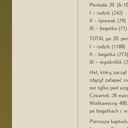
Pentada 20. (6-1
I – rudzik (242)
II – śpiewak (79)
III – bogatka (71)
TOTAL po 20. pen
I – rudzik (1188)
II – bogatka (773
III – mysikrólik (2
Hel, który zaczął
zdążył załapać s
nie tylko pod wz
Czwartek 28 marc
Wielkanocną 400,
po bogatkach i w
Pierwsza kapturk