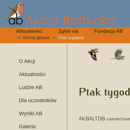
Aktualności
Zgłoś się
Fundacja AB
»
Strona główna
»
Ptak tygodnia
O Akcji
Aktualności
Ptak tygod
Ludzie AB
Dla uczestników
Wyniki AB
AKBALTDB connection 
Galeria