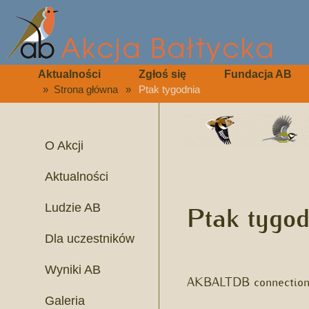
Aktualności
Zgłoś się
Fundacja AB
»
Strona główna
»
Ptak tygodnia
O Akcji
Aktualności
Ptak tygod
Ludzie AB
Dla uczestników
Wyniki AB
AKBALTDB connection 
Galeria