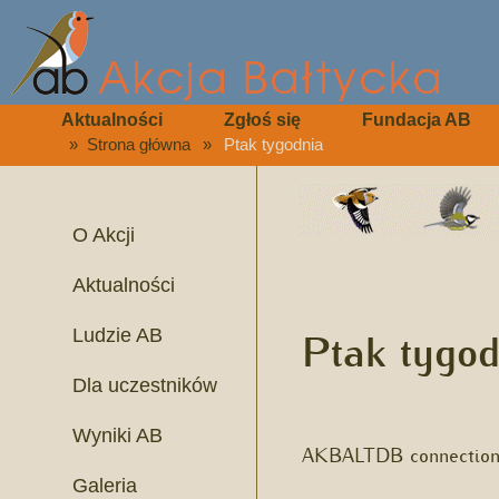
Aktualności
Zgłoś się
Fundacja AB
»
Strona główna
»
Ptak tygodnia
O Akcji
Aktualności
Ptak tygod
Ludzie AB
Dla uczestników
Wyniki AB
AKBALTDB connection 
Galeria