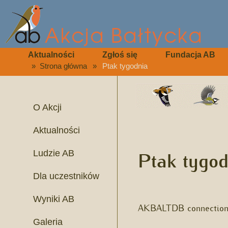
Aktualności
Zgłoś się
Fundacja AB
»
Strona główna
»
Ptak tygodnia
O Akcji
Aktualności
Ptak tygod
Ludzie AB
Dla uczestników
Wyniki AB
AKBALTDB connection 
Galeria