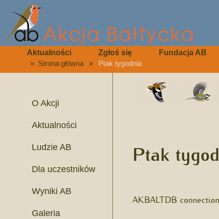
Aktualności
Zgłoś się
Fundacja AB
»
Strona główna
»
Ptak tygodnia
O Akcji
Aktualności
Ptak tygod
Ludzie AB
Dla uczestników
Wyniki AB
AKBALTDB connection 
Galeria