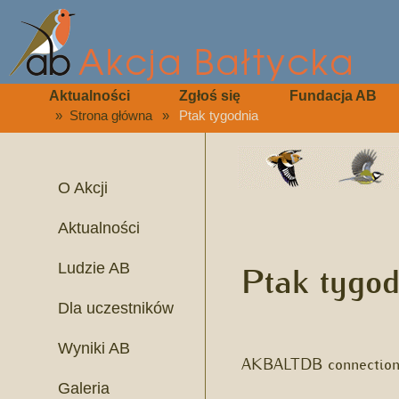
Aktualności
Zgłoś się
Fundacja AB
»
Strona główna
»
Ptak tygodnia
O Akcji
Aktualności
Ptak tygod
Ludzie AB
Dla uczestników
Wyniki AB
AKBALTDB connection 
Galeria