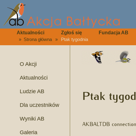
Aktualności
Zgłoś się
Fundacja AB
»
Strona główna
»
Ptak tygodnia
O Akcji
Aktualności
Ptak tygod
Ludzie AB
Dla uczestników
Wyniki AB
AKBALTDB connection 
Galeria