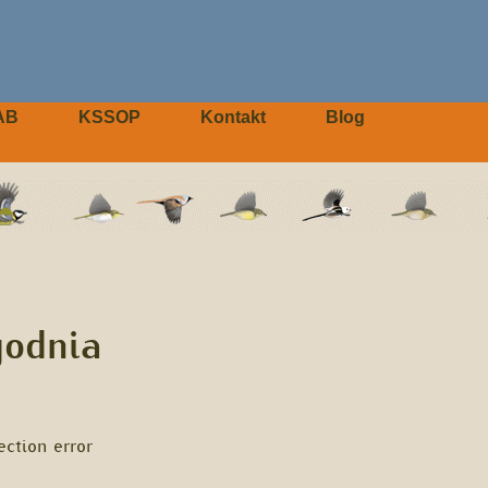
AB
KSSOP
Kontakt
Blog
godnia
tion error