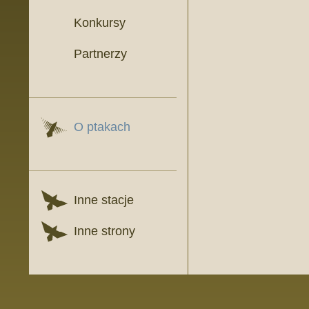
Konkursy
Partnerzy
O ptakach
Inne stacje
Inne strony