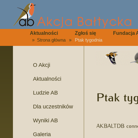
Aktualności
Zgłoś się
Fundacja 
»
Strona główna
»
Ptak tygodnia
O Akcji
Aktualności
Ptak ty
Ludzie AB
Dla uczestników
Wyniki AB
AKBALTDB connec
Galeria