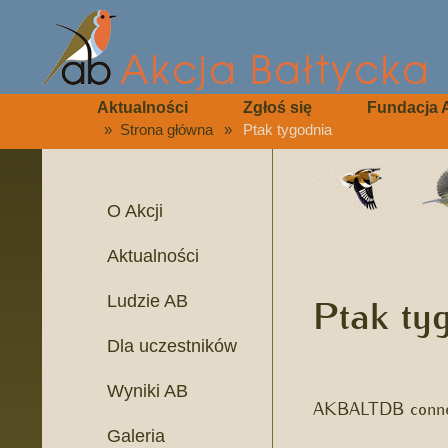
Aktualności
Zgłoś się
Fundacja 
»
Strona główna
»
Ptak tygodnia
O Akcji
Aktualności
Ptak ty
Ludzie AB
Dla uczestników
Wyniki AB
AKBALTDB connec
Galeria