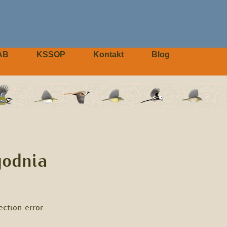
AB
KSSOP
Kontakt
Blog
godnia
tion error