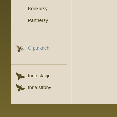
Konkursy
Partnerzy
O ptakach
Inne stacje
Inne strony