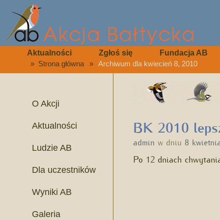
Aktualności
Zgłoś się
Fundacja AB
»
Strona główna
»
Archiwum dla kwiecień 8, 2010
O Akcji
BK 2010 leps
Aktualności
admin
w dniu
8 kwietni
Ludzie AB
Po 12 dniach chwytan
Dla uczestników
Wyniki AB
Galeria