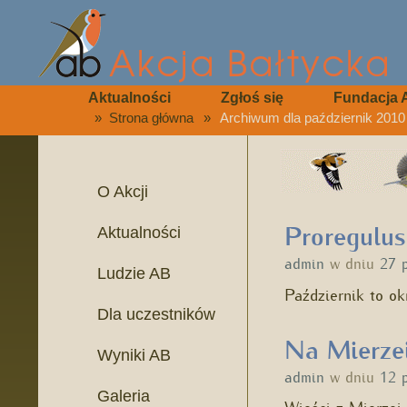
Aktualności
Zgłoś się
Fundacja 
»
Strona główna
»
Archiwum dla październik 2010
O Akcji
Proregulus
Aktualności
admin
w dniu
27 
Ludzie AB
Październik to o
Dla uczestników
Na Mierzei
Wyniki AB
admin
w dniu
12 
Galeria
Wieści z Mierzei