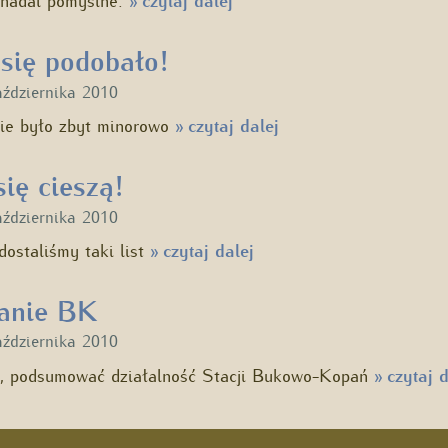
czytaj dalej
»
się podobało!
aździernika 2010
nie było zbyt minorowo
czytaj dalej
»
się cieszą!
aździernika 2010
ostaliśmy taki list
czytaj dalej
»
anie BK
aździernika 2010
y, podsumować działalność Stacji Bukowo-Kopań
czytaj d
»