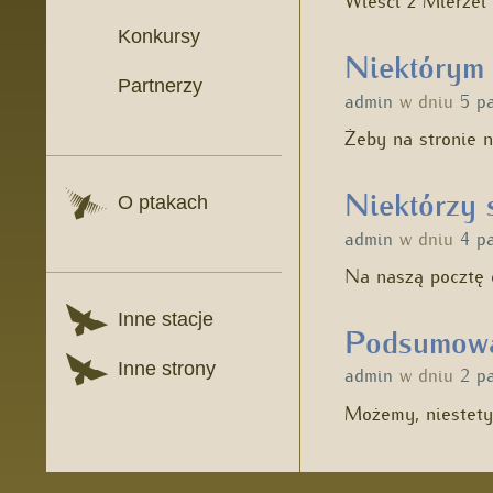
Konkursy
Niektórym 
Partnerzy
admin
w dniu
5 p
Żeby na stronie 
Niektórzy 
O ptakach
admin
w dniu
4 p
Na naszą pocztę d
Inne stacje
Podsumow
Inne strony
admin
w dniu
2 p
Możemy, niestet