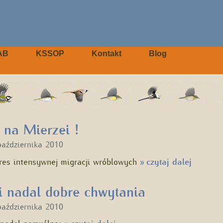
AB
KSSOP
Kontakt
Blog
 na Mierzei !
października 2010
kres intensywnej migracji wróblowych
czytaj dalej
»
 nadal dobre chwytania
października 2010
 nadal pomyślne: