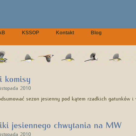
AB
KSSOP
Kontakt
Blog
i komisy
listopada 2010
odsumować sezon jesienny pod kątem rzadkich gatunków i
iki jesiennego chwytania na MW
listopada 2010