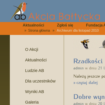
Aktualności
Zgłoś się
Fundacja 
»
Strona główna
»
Archiwum dla listopad 2010
O Akcji
Rzadkości 
Aktualności
admin
w dniu
21 
Ludzie AB
Należy jeszcze p
Dla uczestników
czytaj dalej
»
Wyniki AB
Dobre wyn
Galeria
admin
w dniu
20 