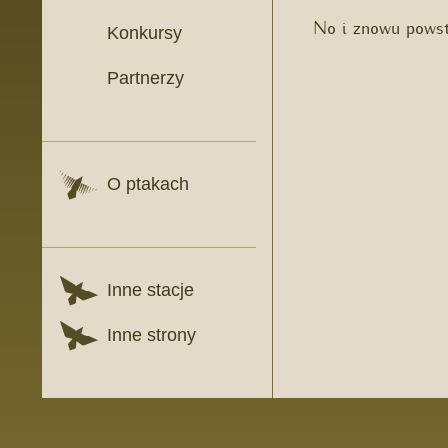
No i znowu pows
Konkursy
Partnerzy
O ptakach
Inne stacje
Inne strony