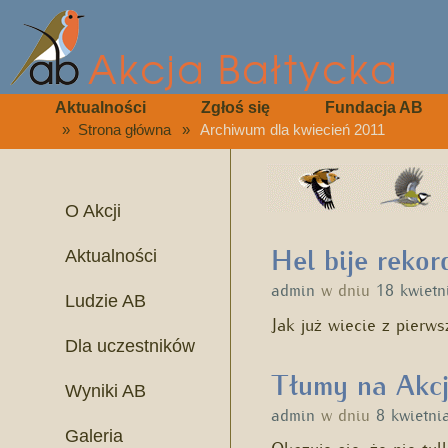
Aktualności
Zgłoś się
Fundacja AB
»
Strona główna
»
Archiwum dla kwiecień 2011
O Akcji
Hel bije rekor
Aktualności
admin
w dniu
18 kwietn
Ludzie AB
Jak już wiecie z pierws
Dla uczestników
Tłumy na Akcj
Wyniki AB
admin
w dniu
8 kwietni
Galeria
Okazuje się, że nie tyl