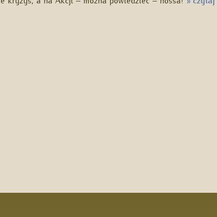
czytaj
»