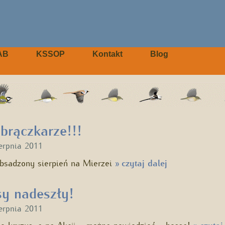
AB
KSSOP
Kontakt
Blog
ączkarze!!!
ierpnia 2011
bsadzony sierpień na Mierzei
czytaj dalej
»
y nadeszły!
ierpnia 2011
je kryzys, a na Akcji – można powiedzieć – hossa!