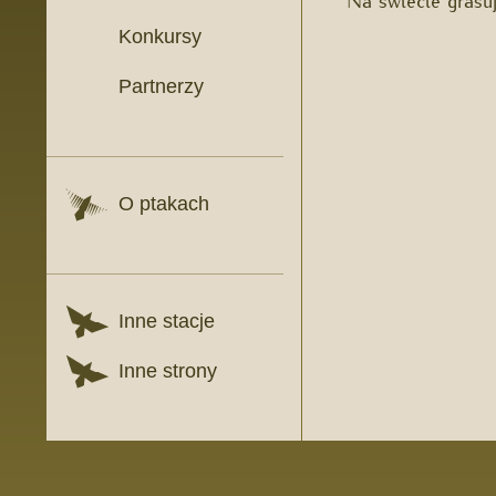
Konkursy
Partnerzy
O ptakach
Inne stacje
Inne strony