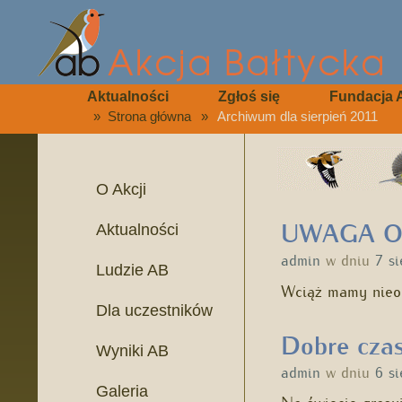
Aktualności
Zgłoś się
Fundacja 
»
Strona główna
»
Archiwum dla sierpień 2011
O Akcji
UWAGA Obr
Aktualności
admin
w dniu
7 s
Ludzie AB
Wciąż mamy nieo
Dla uczestników
Dobre czas
Wyniki AB
admin
w dniu
6 s
Galeria
Na świecie grasu