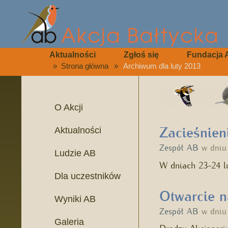
Aktualności
Zgłoś się
Fundacja 
»
Strona główna
»
Archiwum dla luty 2013
O Akcji
Zacieśnien
Aktualności
Zespół AB
w dni
Ludzie AB
W dniach 23-24 lu
Dla uczestników
Otwarcie n
Wyniki AB
Zespół AB
w dni
Galeria
Drodzy Akcjonariu