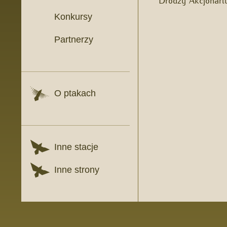
Konkursy
Partnerzy
O ptakach
Inne stacje
Inne strony