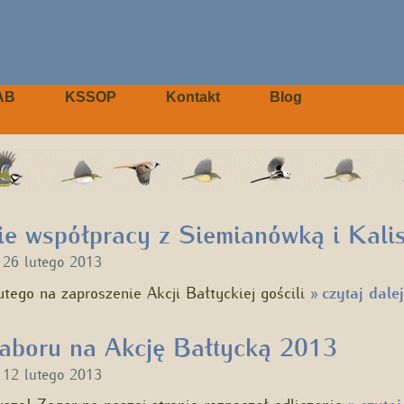
AB
KSSOP
Kontakt
Blog
ie współpracy z Siemianówką i Kali
u
26 lutego 2013
tego na zaproszenie Akcji Bałtyckiej gościli
czytaj dalej
»
aboru na Akcję Bałtycką 2013
u
12 lutego 2013
sze! Zegar na naszej stronie rozpoczął odliczanie