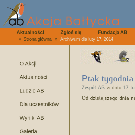
Aktualności
Zgłoś się
Fundacja AB
»
Strona główna
»
Archiwum dla luty 17, 2014
O Akcji
Ptak tygodnia
Aktualności
Zespół AB
w dniu
17 l
Ludzie AB
Od dzisiejszego dnia n
Dla uczestników
Wyniki AB
Galeria