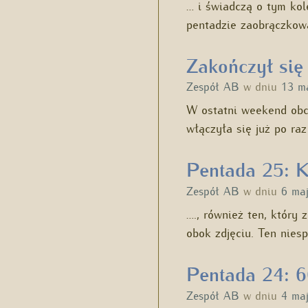
… i świadczą o tym kol
pentadzie zaobrączkow
Zakończył si
Zespół AB
w dniu
13 m
W ostatni weekend ob
włączyła się już po ra
Pentada 25: 
Zespół AB
w dniu
6 ma
…., również ten, który
obok zdjęciu. Ten nie
Pentada 24: 6
Zespół AB
w dniu
4 ma