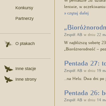
leniwie, w oczekiwaniu
Konkursy
czytaj dalej
»
Partnerzy
„Bioróżnorodn
Zespół AB
w dniu
22 m
W najbliższą sobotę 2
O ptakach
„Bioróżnorodność – po
Pentada 27: t
Inne stacje
Zespół AB
w dniu
19 m
…na Helu. Dwa dni po j
Inne strony
Pentada 26: b
Zespół AB
w dniu
14 m