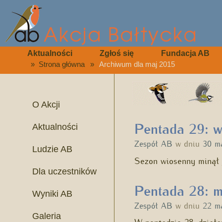
Aktualności
Zgłoś się
Fundacja AB
»
Strona główna
»
Archiwum dla maj 2015
O Akcji
Pentada 29: w
Aktualności
Zespół AB
w dniu
30 m
Ludzie AB
Sezon wiosenny minął j
Dla uczestników
Pentada 28: m
Wyniki AB
Zespół AB
w dniu
22 m
Galeria
W pentadzie 28. działał