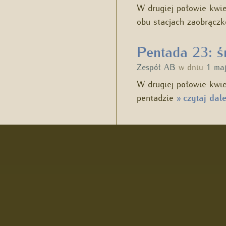
W drugiej połowie kwie
obu stacjach zaobrącz
Pentada 23: ś
Zespół AB
w dniu
1 ma
W drugiej połowie kwie
pentadzie
czytaj dale
»