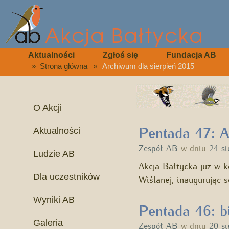
Aktualności
Zgłoś się
Fundacja AB
»
Strona główna
»
Archiwum dla sierpień 2015
O Akcji
Pentada 47: A
Aktualności
Zespół AB
w dniu
24 si
Ludzie AB
Akcja Bałtycka już w k
Dla uczestników
Wiślanej, inaugurując 
Wyniki AB
Pentada 46: b
Galeria
Zespół AB
w dniu
20 si