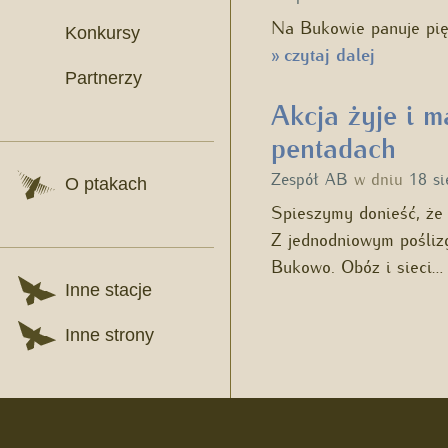
Na Bukowie panuje pięk
Konkursy
czytaj dalej
»
Partnerzy
Akcja żyje i 
pentadach
Zespół AB
w dniu
18 si
O ptakach
Spieszymy donieść, że 
Z jednodniowym pośliz
Bukowo. Obóz i sieci
Inne stacje
Inne strony