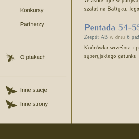
szalał na Bałtyku. Jeg
Konkursy
Partnerzy
Pentada 54-55
Zespół AB
w dniu
6 paź
Końcówka września i p
syberyjskiego gatunku
O ptakach
Inne stacje
Inne strony