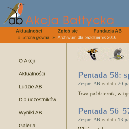
Aktualności
Zgłoś się
Fundacja AB
»
Strona główna
»
Archiwum dla październik 2016
O Akcji
Pentada 58: s
Aktualności
Zespół AB
w dniu
20 p
Ludzie AB
Trwa październik, w t
Dla uczestników
Pentada 56-57
Wyniki AB
Zespół AB
w dniu
13 p
Galeria
Właśnie tyle w porywa