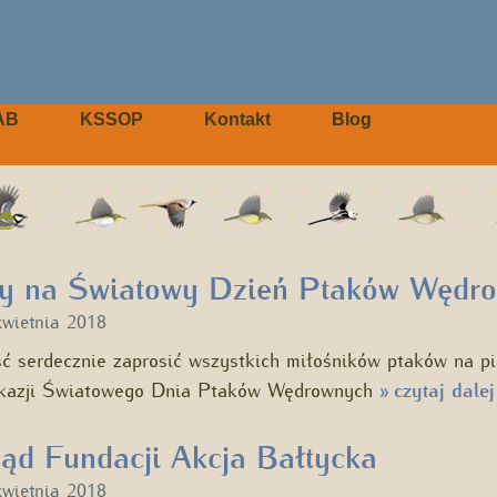
AB
KSSOP
Kontakt
Blog
y na Światowy Dzień Ptaków Wędr
kwietnia 2018
 serdecznie zaprosić wszystkich miłośników ptaków na p
okazji Światowego Dnia Ptaków Wędrownych
czytaj dalej
»
ąd Fundacji Akcja Bałtycka
kwietnia 2018