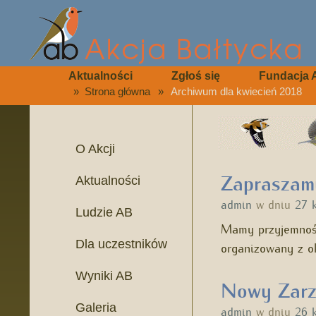
Aktualności
Zgłoś się
Fundacja 
»
Strona główna
»
Archiwum dla kwiecień 2018
O Akcji
Zapraszam
Aktualności
admin
w dniu
27 
Ludzie AB
Mamy przyjemność
Dla uczestników
organizowany z 
Wyniki AB
Nowy Zarz
Galeria
admin
w dniu
26 