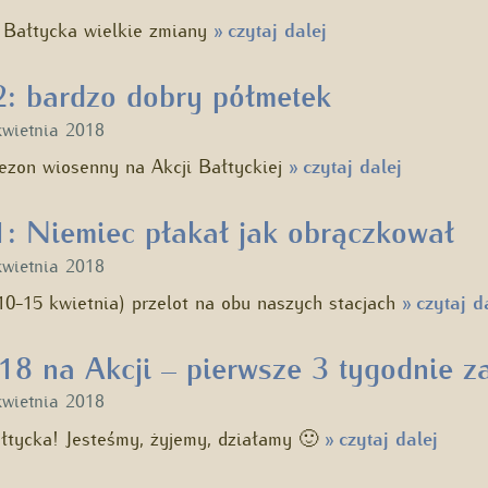
 Bałtycka wielkie zmiany
czytaj dalej
»
: bardzo dobry półmetek
kwietnia 2018
ezon wiosenny na Akcji Bałtyckiej
czytaj dalej
»
: Niemiec płakał jak obrączkował
kwietnia 2018
10-15 kwietnia) przelot na obu naszych stacjach
czytaj d
»
8 na Akcji – pierwsze 3 tygodnie z
kwietnia 2018
ałtycka! Jesteśmy, żyjemy, działamy 🙂
czytaj dalej
»