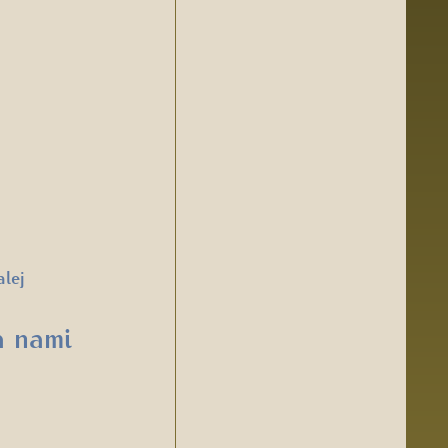
alej
a nami