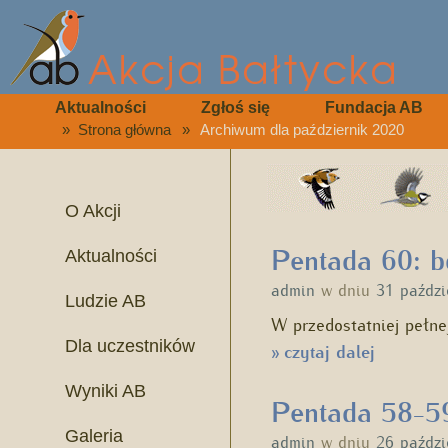
Aktualności
Zgłoś się
Fundacja AB
»
Strona główna
»
Archiwum dla październik 2020
O Akcji
Pentada 60: b
Aktualności
admin
w dniu
31 paździ
Ludzie AB
W przedostatniej pełne
Dla uczestników
czytaj dalej
»
Wyniki AB
Pentada 58-59
Galeria
admin
w dniu
26 paździ