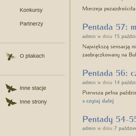
Mierzeja pozazdrościł
Konkursy
Partnerzy
Pentada 57: m
admin
w dniu
15 paździ
Największą sensacją ni
zaobrączkowany na B
O ptakach
Pentada 56: cz
admin
w dniu
14 paździ
Inne stacje
Pierwsza pełna paździ
czytaj dalej
»
Inne strony
Pentady 54-55
admin
w dniu
7 paździe