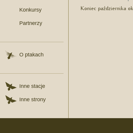
Koniec października o
Konkursy
Partnerzy
O ptakach
Inne stacje
Inne strony