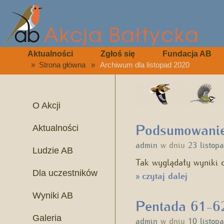
Aktualności
Zgłoś się
Fundacja AB
»
Strona główna
»
Archiwum dla listopad 2020
O Akcji
Podsumowanie 
Aktualności
admin
w dniu
23 listop
Ludzie AB
Tak wyglądały wyniki 
Dla uczestników
czytaj dalej
»
Wyniki AB
Pentada 61-62
Galeria
admin
w dniu
10 listop