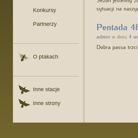
sytuacji na nasz
Konkursy
Partnerzy
Pentada 48
admin
w dniu
4 w
Dobra passa trzc
O ptakach
Inne stacje
Inne strony