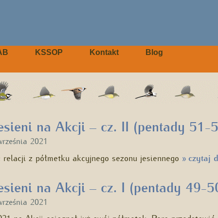
AB
KSSOP
Kontakt
Blog
sieni na Akcji – cz. II (pentady 51-
września 2021
ć relacji z półmetku akcyjnego sezonu jesiennego
czytaj d
»
sieni na Akcji – cz. I (pentady 49-5
września 2021
021 na Akcji osiągnął już swój półmetek. Pora przedstawi