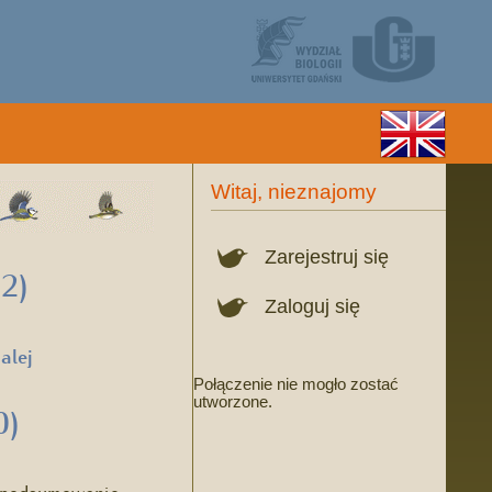
Witaj, nieznajomy
Zarejestruj się
52)
Zaloguj się
alej
Połączenie nie mogło zostać
utworzone.
0)
ć podsumowanie