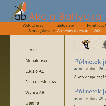
Aktualności
Zgłoś się
Fundacja 
»
Strona główna
»
Archiwum dla wrzesień 2021
O Akcji
Półmetek je
Aktualności
admin
w dniu
26 
Ludzie AB
A oto druga częś
Dla uczestników
Półmetek je
Wyniki AB
admin
w dniu
20 
Galeria
Sezon jesienny 2