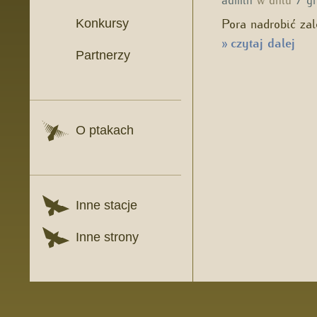
Pora nadrobić zal
Konkursy
czytaj dalej
»
Partnerzy
O ptakach
Inne stacje
Inne strony