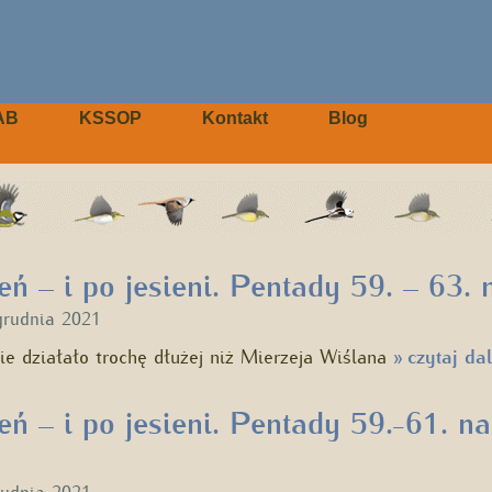
AB
KSSOP
Kontakt
Blog
ień – i po jesieni. Pentady 59. – 63
grudnia 2021
ie działało trochę dłużej niż Mierzeja Wiślana
czytaj dal
»
ień – i po jesieni. Pentady 59.-61. n
rudnia 2021