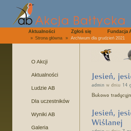
Aktualności
Zgłoś się
Fundacja 
»
Strona główna
»
Archiwum dla grudzień 2021
O Akcji
Jesień, jes
Aktualności
admin
w dniu
14 
Ludzie AB
Bukowo tradycyjn
Dla uczestników
Jesień, jes
Wyniki AB
Wiślanej
Galeria
admin
w dniu
7 g