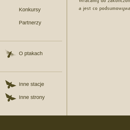
a jest co podsumowyw
Konkursy
Partnerzy
O ptakach
Inne stacje
Inne strony