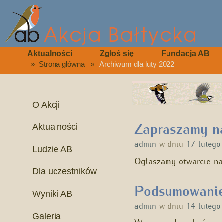
Aktualności
Zgłoś się
Fundacja AB
»
Strona główna
»
Archiwum dla luty 2022
O Akcji
Zapraszamy na
Aktualności
admin
w dniu
17 lutego
Ludzie AB
Ogłaszamy otwarcie na
Dla uczestników
Podsumowanie 
Wyniki AB
admin
w dniu
14 lutego
Galeria
Wracamy do zakończone