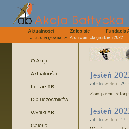
Aktualności
Zgłoś się
Fundacja 
»
Strona główna
»
Archiwum dla grudzień 2022
O Akcji
Jesień 202
Aktualności
admin
w dniu
29 
Ludzie AB
Zamykamy relacje
Dla uczestników
Jesień 202
Wyniki AB
admin
w dniu
17 
Galeria
Wspólnym punktem