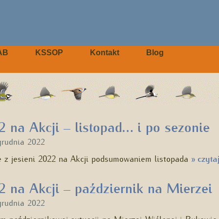
AB
KSSOP
Kontakt
Blog
2 na Akcji – listopad… i po sezonie
grudnia 2022
 z jesieni 2022 na Akcji podsumowaniem listopada
czytaj
»
2 na Akcji – październik na Mierzei
grudnia 2022
 październikowej sytuacji na Mierzei Wiślanej i Bukowie