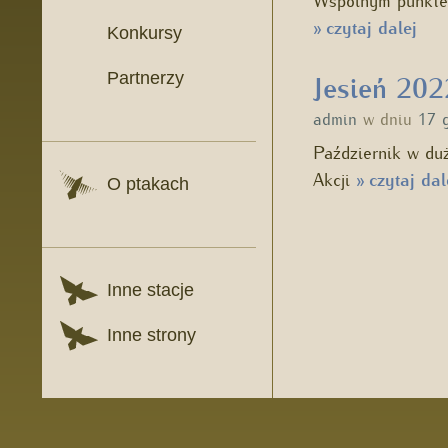
czytaj dalej
»
Konkursy
Partnerzy
Jesień 202
admin
w dniu
17 
Październik w duż
Akcji
czytaj dal
»
O ptakach
Inne stacje
Inne strony