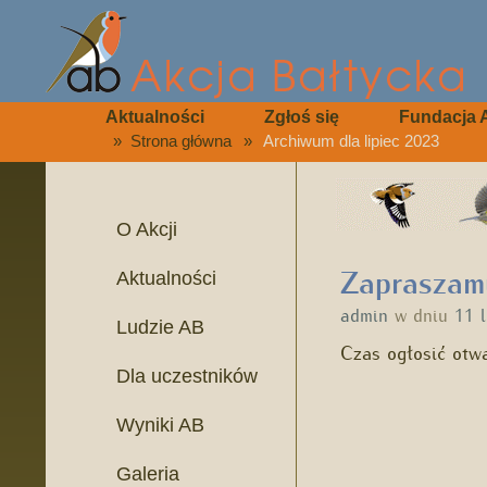
Aktualności
Zgłoś się
Fundacja 
»
Strona główna
»
Archiwum dla lipiec 2023
O Akcji
Zapraszamy
Aktualności
admin
w dniu
11 
Ludzie AB
Czas ogłosić otwa
Dla uczestników
Wyniki AB
Galeria