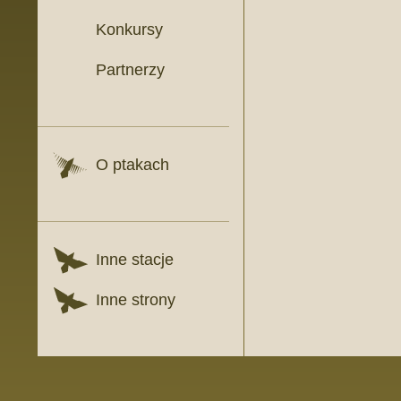
Konkursy
Partnerzy
O ptakach
Inne stacje
Inne strony