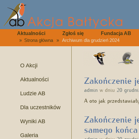
Aktualności
Zgłoś się
Fundacja AB
»
Strona główna
»
Archiwum dla grudzień 2024
O Akcji
Zakończenie j
Aktualności
admin
w dniu
20 grudn
Ludzie AB
A oto jak przedstawiał
Dla uczestników
Zakończenie j
Wyniki AB
samego końca
Galeria
admin
w dniu
20 grudn