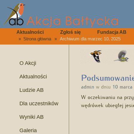
Aktualności
Zgłoś się
Fundacja AB
»
Strona główna
»
Archiwum dla marzec 10, 2025
O Akcji
Podsumowanie
Aktualności
admin
w dniu
10 marca
Ludzie AB
W oczekiwaniu na przyl
Dla uczestników
wędrówek ubiegłej jes
Wyniki AB
Galeria