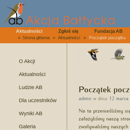
Aktualności
Zgłoś się
Fundacja AB
»
Strona główna
»
Aktualności
»
Początek początku
O Akcji
Aktualności
Początek pocz
Ludzie AB
admin
w dniu
12 marca
Dla uczestników
No to przenieśliśmy si
Wyniki AB
zało­ży­liśmy naszą str
zwoływaliśmy naszych l
Galeria